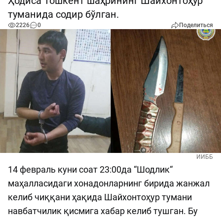
Ҳодиса Тошкент шаҳрининг Шайхонтоҳур
туманида содир бўлган.
2226
0
Поделиться
ИИББ
14 февраль куни соат 23:00да “Шодлик“
маҳалласидаги хонадонларнинг бирида жанжал
келиб чиққани ҳақида Шайхонтоҳур тумани
навбатчилик қисмига хабар келиб тушган. Бу