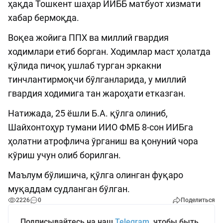
ҳақда Тошкент шаҳар ИИББ матбуот хизмати
хабар бермоқда.
Воқеа жойига ППХ ва миллий гвардия
ходимлари етиб борган. Ходимлар маст ҳолатда
қўлида пичоқ ушлаб турган эркакни
тинчлантирмоқчи бўлганларида, у миллий
гвардия ходимига тан жароҳати етказган.
Натижада, 25 ёшли Б.А. қўлга олиниб,
Шайхонтоҳур тумани ИИО ФМБ 8-сон ИИБга
ҳолатни атрофлича ўрганиш ва қонуний чора
кўриш учун олиб борилган.
Маълум бўлишича, қўлга олинган фуқаро
муқаддам судланган бўлган.
2226
0
Поделиться
Подписывайтесь на наш
Telegram
, чтобы быть