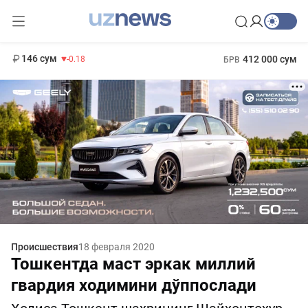
11 916 сум
28.92
13 749 сум
1 271 000 сум
32.19
МРОТ
146 сум
412 000 сум
-0.18
БРВ
Происшествия
18 февраля 2020
Тошкентда маст эркак миллий
гвардия ходимини дўппослади