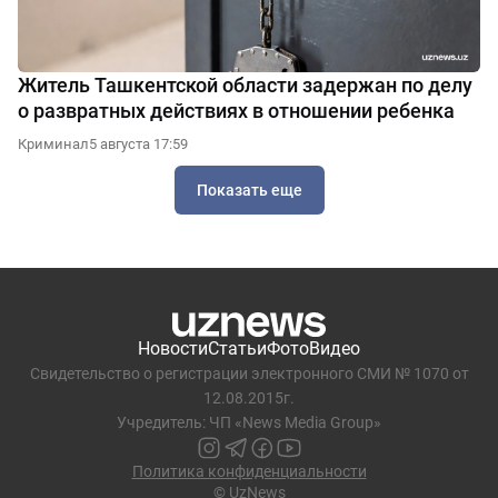
Житель Ташкентской области задержан по делу
о развратных действиях в отношении ребенка
Криминал
5 августа 17:59
Показать еще
Новости
Статьи
Фото
Видео
Свидетельство о регистрации электронного СМИ № 1070 от
12.08.2015г.
Учредитель: ЧП «News Media Group»
Политика конфиденциальности
© UzNews