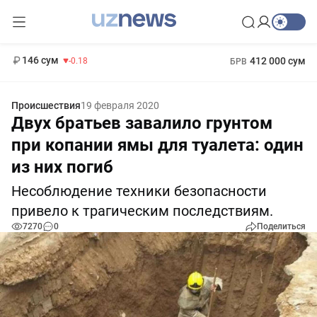
11 916 сум
28.92
13 749 сум
1 271 000 сум
32.19
МРОТ
146 сум
412 000 сум
-0.18
БРВ
Происшествия
19 февраля 2020
Двух братьев завалило грунтом
при копании ямы для туалета: один
из них погиб
Несоблюдение техники безопасности
привело к трагическим последствиям.
7270
0
Поделиться