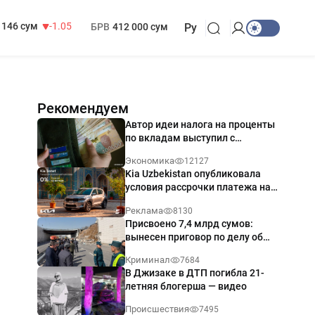
13 717 сум
-25.83
МРОТ
1 271 000 сум
146 сум
-1.05
БРВ
412 000 сум
Ру
Рекомендуем
Автор идеи налога на проценты
по вкладам выступил с
разъяснением
Экономика
12127
Kia Uzbekistan опубликовала
условия рассрочки платежа на
Kia Sonet со ставкой от 0%
Реклама
8130
годовых
Присвоено 7,4 млрд сумов:
вынесен приговор по делу об
обрушении путепровода в
Криминал
7684
Ташкенте
В Джизаке в ДТП погибла 21-
летняя блогерша — видео
Происшествия
7495