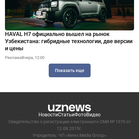
HAVAL H7 официально вышел на рынок
Узбекистана: гибридные технологии, две версии
и цены
Реклама
Вчера, 12:00
Показать еще
Новости
Статьи
Фото
Видео
Свидетельство о регистрации электронного СМИ № 1070 от
12.08.2015г.
Учредитель: ЧП «News Media Group»