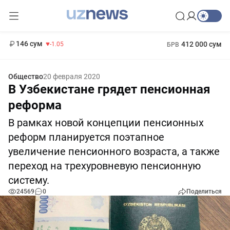
11 887 сум
-55.49
13 717 сум
1 271 000 сум
-25.83
МРОТ
146 сум
412 000 сум
-1.05
БРВ
Общество
20 февраля 2020
В Узбекистане грядет пенсионная
реформа
В рамках новой концепции пенсионных
реформ планируется поэтапное
увеличение пенсионного возраста, а также
переход на трехуровневую пенсионную
систему.
24569
0
Поделиться