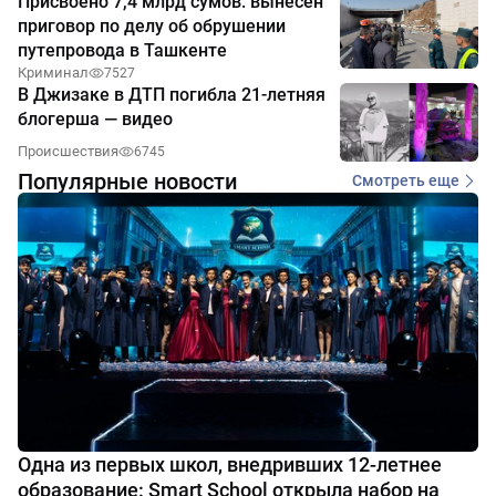
Присвоено 7,4 млрд сумов: вынесен
приговор по делу об обрушении
путепровода в Ташкенте
Криминал
7527
В Джизаке в ДТП погибла 21-летняя
блогерша — видео
Происшествия
6745
Популярные новости
Смотреть еще
Одна из первых школ, внедривших 12-летнее
образование: Smart School открыла набор на