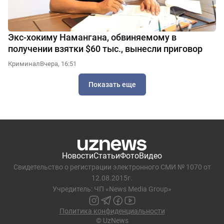
Экс-хокиму Намангана, обвиняемому в
получении взятки $60 тыс., вынесли приговор
Криминал
Вчера, 16:51
Показать еще
Новости
Статьи
Фото
Видео
Свидетельство о регистрации электронного СМИ № 1070 от
12.08.2015г.
Учредитель: ЧП «News Media Group»
Политика конфиденциальности
© UzNews