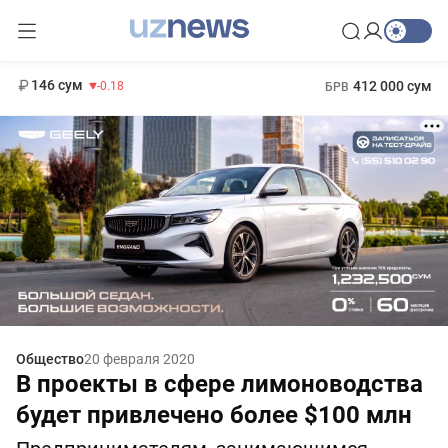
11 916 сум
28.92
13 749 сум
1 271 000 сум
32.19
МРОТ
146 сум
412 000 сум
-0.18
БРВ
Общество
20 февраля 2020
В проекты в сфере лимоноводства
будет привлечено более $100 млн