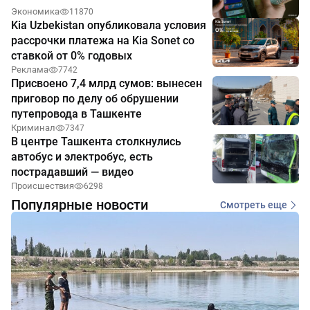
Экономика
11870
Kia Uzbekistan опубликовала условия
рассрочки платежа на Kia Sonet со
ставкой от 0% годовых
Реклама
7742
Присвоено 7,4 млрд сумов: вынесен
приговор по делу об обрушении
путепровода в Ташкенте
Криминал
7347
В центре Ташкента столкнулись
автобус и электробус, есть
пострадавший — видео
Происшествия
6298
Популярные новости
Смотреть еще