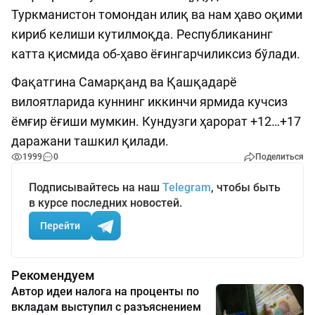
Туркманистон томондан илиқ ва нам ҳаво оқими
кириб келиши кутилмоқда. Республиканинг
катта қисмида об-ҳаво ёғингарчиликсиз бўлади.
Фақатгина Самарқанд ва Қашқадарё
вилоятларида куннинг иккинчи ярмида кучсиз
ёмғир ёғиши мумкин. Кундузги ҳарорат +12…+17
даражани ташкил қилади.
1999
0
Поделиться
Подписывайтесь на наш
Telegram
, чтобы быть
в курсе последних новостей.
Перейти
Рекомендуем
Автор идеи налога на проценты по
вкладам выступил с разъяснением