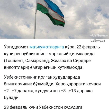
UzNews.uz
Ўзгидромет
маълумотларига
кўра, 22 февраль
куни республиканинг марказий қисмларида
(Тошкент, Самарқанд, Жиззах ва Сирдарё
вилоятлари) ёмғир ёғиши кутилмоқда.
Ўзбекистоннинг қолган ҳудудларида
ёғингарчилик бўлмайди. Ҳаво ҳарорати кечаси
+2…+7 даража, кундузи эса +8…+13 даража
бўлади.
23 февраль куни Ўзбекистон ҳудудига