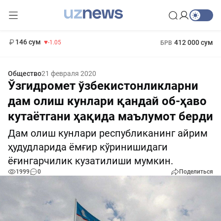
11 887 сум
-55.49
13 717 сум
1 271 000 сум
-25.83
МРОТ
146 сум
412 000 сум
-1.05
БРВ
Общество
21 февраля 2020
Ўзгидромет ўзбекистонликларни
дам олиш кунлари қандай об-ҳаво
кутаётгани ҳақида маълумот берди
Дам олиш кунлари республиканинг айрим
ҳудудларида ёмғир кўринишидаги
ёғингарчилик кузатилиши мумкин.
1999
0
Поделиться