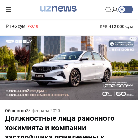
11 916 сум
28.92
13 749 сум
1 271 000 сум
32.19
МРОТ
146 сум
412 000 сум
-0.18
БРВ
Общество
23 февраля 2020
Должностные лица районного
хокимията и компании-
застройщика привлечены к