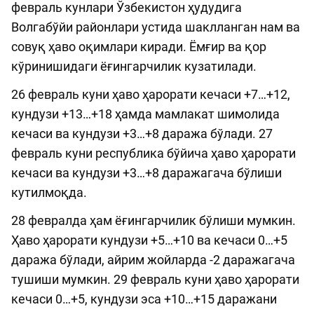
февраль кунлари Ўзбекистон ҳудудига
Волгабўйи районлари устида шаклланган нам ва
совуқ ҳаво оқимлари киради. Ёмғир ва қор
кўринишидаги ёғингарчилик кузатилади.
26 февраль куни ҳаво ҳарорати кечаси +7…+12,
кундузи +13…+18 ҳамда мамлакат шимолида
кечаси ва кундузи +3…+8 даража бўлади. 27
февраль куни республика бўйича ҳаво ҳарорати
кечаси ва кундузи +3…+8 даражагача бўлиши
кутилмоқда.
28 февралда ҳам ёғингарчилик бўлиши мумкин.
Ҳаво ҳарорати кундузи +5…+10 ва кечаси 0…+5
даража бўлади, айрим жойларда -2 даражагача
тушиши мумкин. 29 февраль куни ҳаво ҳарорати
кечаси 0…+5, кундузи эса +10…+15 даражани