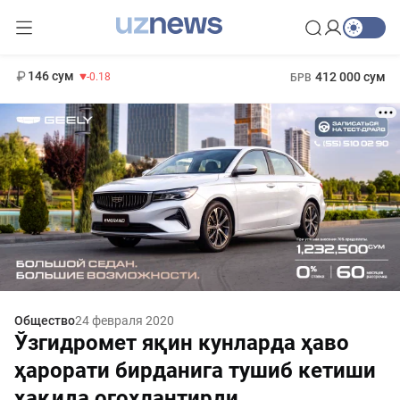
11 916 сум
28.92
13 749 сум
1 271 000 сум
32.19
МРОТ
146 сум
412 000 сум
-0.18
БРВ
Общество
24 февраля 2020
Ўзгидромет яқин кунларда ҳаво
ҳарорати бирданига тушиб кетиши
ҳақида огоҳлантирди