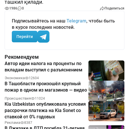
ташкил қилади.
1986
0
Поделиться
Подписывайтесь на наш
Telegram
, чтобы быть
в курсе последних новостей.
Перейти
Рекомендуем
Автор идеи налога на проценты по
вкладам выступил с разъяснением
Экономика
12604
В Ташобласти произошёл крупный
пожар в одном из магазинов — видео
Происшествия
11024
Kia Uzbekistan опубликовала условия
рассрочки платежа на Kia Sonet со
ставкой от 0% годовых
Реклама
8387
В Джизаке в ДТП погибла 21-летняя