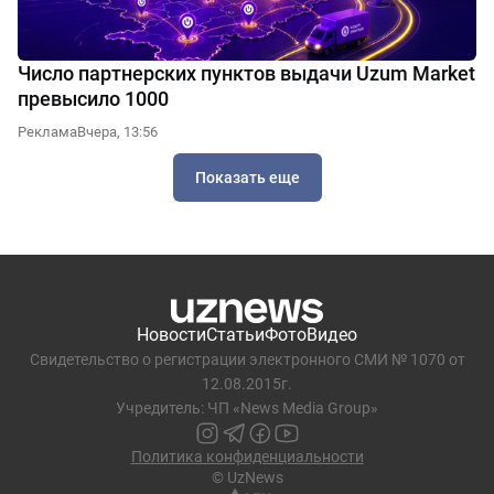
Число партнерских пунктов выдачи Uzum Market
превысило 1000
Реклама
Вчера, 13:56
Показать еще
Новости
Статьи
Фото
Видео
Свидетельство о регистрации электронного СМИ № 1070 от
12.08.2015г.
Учредитель: ЧП «News Media Group»
Политика конфиденциальности
© UzNews