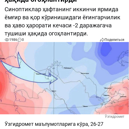
Синоптиклар ҳафтанинг иккинчи ярмида
ёмғир ва қор кўринишидаги ёғингарчилик
ва ҳаво ҳарорати кечаси -2 даражагача
тушиши ҳақида огоҳлантирди.
1986
0
Поделиться
Ўзгидромет
Ўзгидромет маълумотларига кўра, 26-27