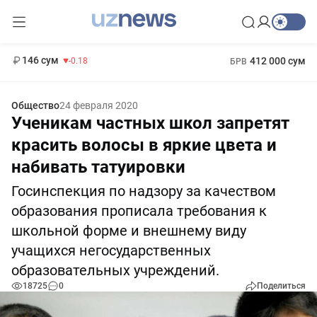
11 916 сум
28.92
13 749 сум
1 271 000 сум
32.19
МРОТ
146 сум
412 000 сум
-0.18
БРВ
Общество
24 февраля 2020
Ученикам частных школ запретят
красить волосы в яркие цвета и
набивать татуировки
Госинспекция по надзору за качеством
образования прописала требования к
школьной форме и внешнему виду
учащихся негосударственных
образовательных учреждений.
18725
0
Поделиться