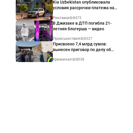
Kia Uzbekistan опубликовала
условия рассрочки платежа на
Kia Sonet со ставкой от 0%
Реклама
8473
годовых
В Джизаке в ДТП погибла 21-
летняя блогерша — видео
Происшествия
8327
Присвоено 7,4 млрд сумов:
вынесен приговор по делу об
обрушении путепровода в
Криминал
8038
Ташкенте