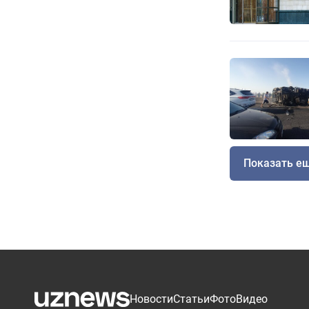
Показать е
Новости
Статьи
Фото
Видео