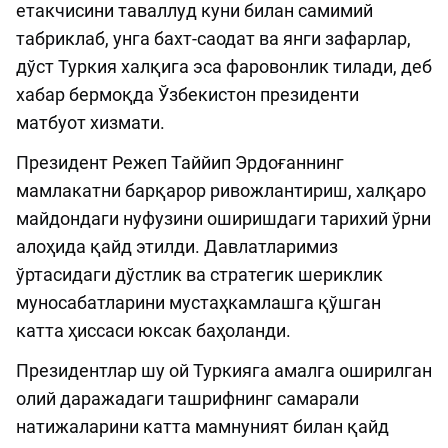
етакчисини таваллуд куни билан самимий
табриклаб, унга бахт-саодат ва янги зафарлар,
дўст Туркия халқига эса фаровонлик тилади, деб
хабар бермоқда Ўзбекистон президенти
матбуот хизмати.
Президент Режеп Таййип Эрдоғаннинг
мамлакатни барқарор ривожлантириш, халқаро
майдондаги нуфузини оширишдаги тарихий ўрни
алоҳида қайд этилди. Давлатларимиз
ўртасидаги дўстлик ва стратегик шериклик
муносабатларини мустаҳкамлашга қўшган
катта ҳиссаси юксак баҳоланди.
Президентлар шу ой Туркияга амалга оширилган
олий даражадаги ташрифнинг самарали
натижаларини катта мамнуният билан қайд