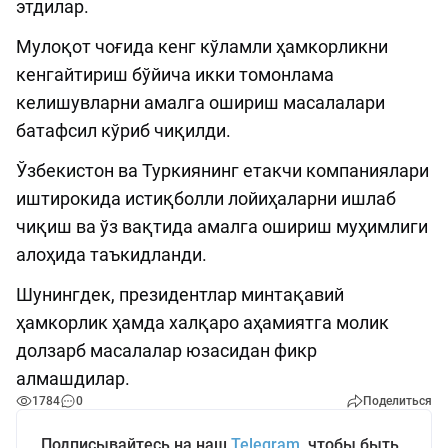
этдилар.
Мулоқот чоғида кенг кўламли ҳамкорликни
кенгайтириш бўйича икки томонлама
келишувларни амалга ошириш масалалари
батафсил кўриб чиқилди.
Ўзбекистон ва Туркиянинг етакчи компаниялари
иштирокида истиқболли лойиҳаларни ишлаб
чиқиш ва ўз вақтида амалга ошириш муҳимлиги
алоҳида таъкидланди.
Шунингдек, президентлар минтақавий
ҳамкорлик ҳамда халқаро аҳамиятга молик
долзарб масалалар юзасидан фикр
алмашдилар.
1784
0
Поделиться
Подписывайтесь на наш
Telegram
, чтобы быть