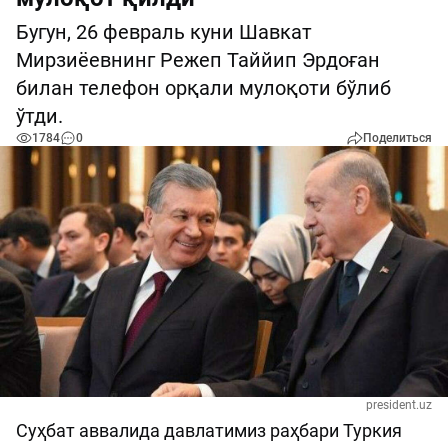
Бугун, 26 февраль куни Шавкат
Мирзиёевнинг Режеп Таййип Эрдоған
билан телефон орқали мулоқоти бўлиб
ўтди.
1784
0
Поделиться
president.uz
Суҳбат аввалида давлатимиз раҳбари Туркия