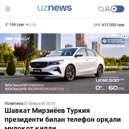
11 916 сум
28.92
13 749 сум
1 271 000 сум
32.19
МРОТ
146 сум
412 000 сум
-0.18
БРВ
Политика
26 февраля 2020
Шавкат Мирзиёев Туркия
президенти билан телефон орқали
мулоқот қилди