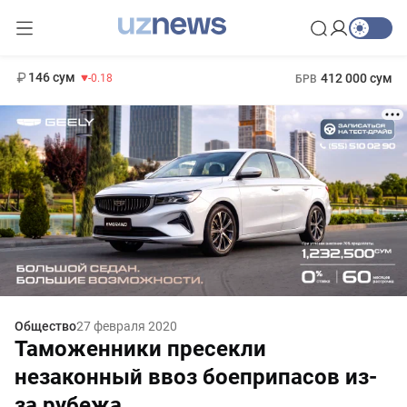
11 916 сум
28.92
13 749 сум
1 271 000 сум
32.19
МРОТ
146 сум
412 000 сум
-0.18
БРВ
Общество
27 февраля 2020
Таможенники пресекли
незаконный ввоз боеприпасов из-
за рубежа