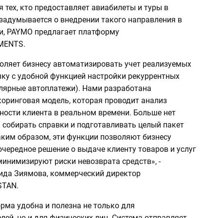
 тех, кто предоставляет авиабилеты и туры в
 задумывается о внедрении такого направления в
и, PAYMO предлагает платформу
MENTS.
оляет бизнесу автоматизировать учет реализуемых
чку с удобной функцией настройки рекуррентных
улярные автоплатежи). Нами разработана
коринговая модель, которая проводит анализ
ности клиента в реальном времени. Больше нет
 собирать справки и подготавливать целый пакет
аким образом, эти функции позволяют бизнесу
чередное решение о выдаче клиенту товаров и услуг
минимизируют риски невозврата средств», -
ида Зиямова, коммерческий директор
STAN.
рма удобна и полезна не только для
ей, но и для физических лиц. Система отправляет