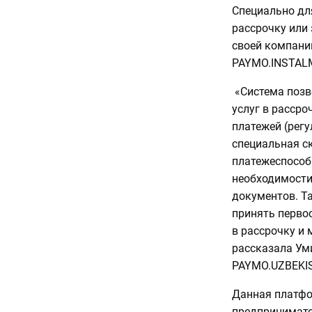
Специально для
рассрочку или
своей компани
PAYMO.INSTAL
«Система позв
услуг в рассро
платежей (рег
специальная с
платежеспособ
необходимости
документов. Т
принять первоо
в рассрочку и 
рассказала Ум
PAYMO.UZBEKI
Данная платфо
предпринимател