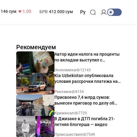
13 717 сум
-25.83
МРОТ
1 271 000 сум
146 сум
-1.05
БРВ
412 000 сум
Ру
Рекомендуем
Автор идеи налога на проценты
по вкладам выступил с
разъяснением
Экономика
12143
Kia Uzbekistan опубликовала
условия рассрочки платежа на
Kia Sonet со ставкой от 0%
Реклама
8154
годовых
Присвоено 7,4 млрд сумов:
вынесен приговор по делу об
обрушении путепровода в
Криминал
7729
Ташкенте
В Джизаке в ДТП погибла 21-
летняя блогерша — видео
Происшествия
7549