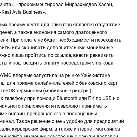
счета», - прокомментировал Мирзахмедов Хасан,
Real Avia Business».
ных преимуществ для клиентов является отсутствие
денег, а также экономия самого драгоценного
ени. При оплате не будет необходимости переходить
сайты или скачивать дополнительные мобильные
ужно лишь пройтись по ссылке, ввести реквизиты
рты и подтвердить оплату посредством sms-кода.
PAYMO впервые запустила на рынке Узбекистана
ы для приема онлайн-платежей с банковских карт
. mPOS-терминалы (мобильные ридеры)
 телефону при помощи Bluetooth или ПК по USB и с
ального приложения и позволяют принимать
име онлайн, превращая его в полноценный
минал. Такое решение очень удобно для предприятий
вли, курьерских фирм, а также интернет-магазинов
 общепита, имеющих собственную службу доставки.