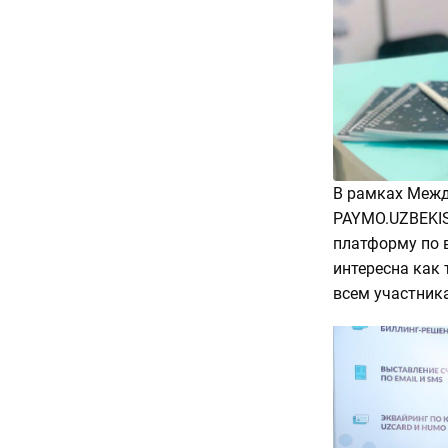
В рамках Межд
PAYMO.UZBEKIS
платформу по в
интересна как 
всем участник