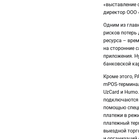
«выставление 
директор OOO «
Одним из глав
рисков потерь 
ресурса – врем
на сторонние 
приложения. Н
банковской ка
Кроме этого, 
mPOS-терминал
UzCard и Humo
подключаются к
помощью специ
платежи в реж
платежный тер
выездной торго
и организаций