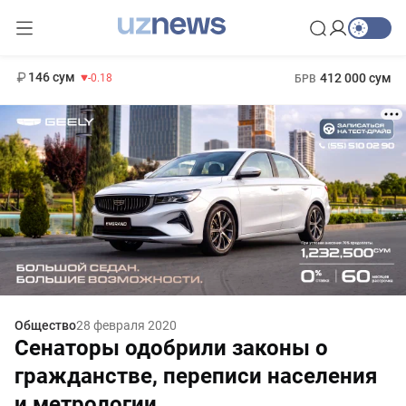
11 916 сум
28.92
13 749 сум
1 271 000 сум
32.19
МРОТ
146 сум
412 000 сум
-0.18
БРВ
Общество
28 февраля 2020
Сенаторы одобрили законы о
гражданстве, переписи населения
и метрологии