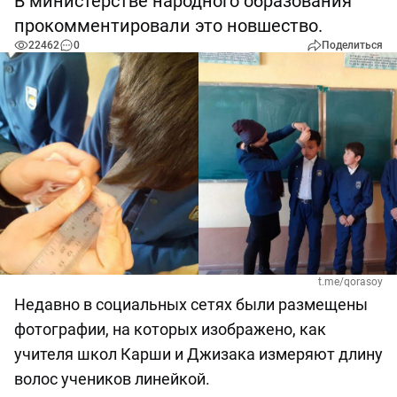
В министерстве народного образования
прокомментировали это новшество.
22462
0
Поделиться
t.me/qorasoy
Недавно в социальных сетях были размещены
фотографии, на которых изображено, как
учителя школ Карши и Джизака измеряют длину
волос учеников линейкой.