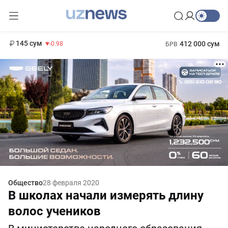
11 952 сум
36.46
13 780 сум
1 271 000 сум
30.12
МРОТ
145 сум
412 000 сум
-0.98
БРВ
Общество
28 февраля 2020
В школах начали измерять длину
волос учеников