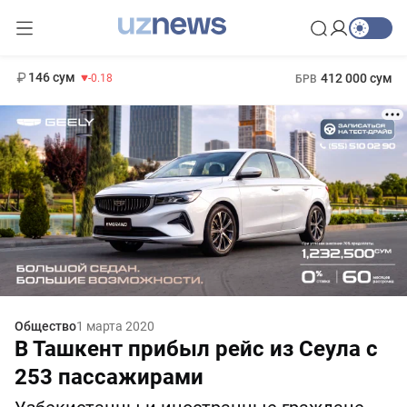
11 916 сум
28.92
13 749 сум
1 271 000 сум
32.19
МРОТ
146 сум
412 000 сум
-0.18
БРВ
Общество
1 марта 2020
В Ташкент прибыл рейс из Сеула с
253 пассажирами