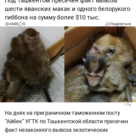
Под Ташкентом пресечен факт вывоза
шести яванских макак и одного белорукого
гиббона на сумму более $10 тыс.
4488
0
Поделиться
ГТК
На днях на приграничном таможенном посту
“Айбек” УГТК по Ташкентской области пресечен
факт незаконного вывоза экзотических