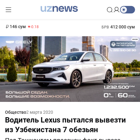
11 916 сум
28.92
13 749 сум
1 271 000 сум
32.19
МРОТ
146 сум
412 000 сум
-0.18
БРВ
Общество
2 марта 2020
Водитель Lexus пытался вывезти
из Узбекистана 7 обезьян