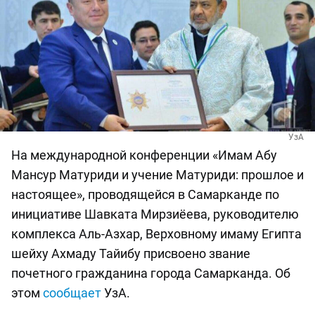
УзА
На международной конференции «Имам Абу
Мансур Матуриди и учение Матуриди: прошлое и
настоящее», проводящейся в Самарканде по
инициативе Шавката Мирзиёева, руководителю
комплекса Аль-Азхар, Верховному имаму Египта
шейху Ахмаду Тайибу присвоено звание
почетного гражданина города Самарканда. Об
этом
сообщает
УзА.