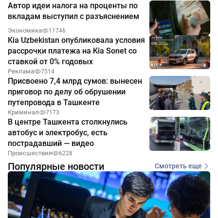
Автор идеи налога на проценты по
вкладам выступил с разъяснением
Экономика
11746
Kia Uzbekistan опубликовала условия
рассрочки платежа на Kia Sonet со
ставкой от 0% годовых
Реклама
7514
Присвоено 7,4 млрд сумов: вынесен
приговор по делу об обрушении
путепровода в Ташкенте
Криминал
7173
В центре Ташкента столкнулись
автобус и электробус, есть
пострадавший — видео
Происшествия
6228
Популярные новости
Смотреть еще