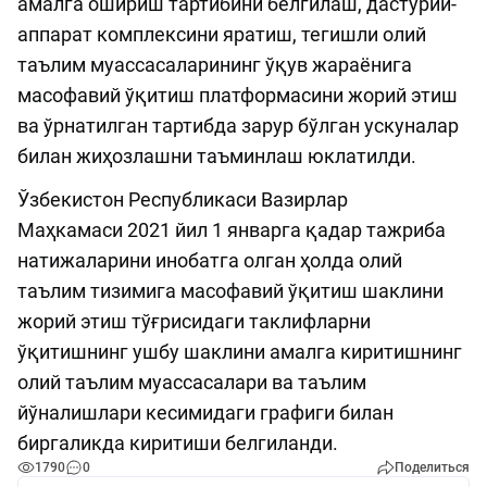
амалга ошириш тартибини белгилаш, дастурий-
аппарат комплексини яратиш, тегишли олий
таълим муассасаларининг ўқув жараёнига
масофавий ўқитиш платформасини жорий этиш
ва ўрнатилган тартибда зарур бўлган ускуналар
билан жиҳозлашни таъминлаш юклатилди.
Ўзбекистон Республикаси Вазирлар
Маҳкамаси 2021 йил 1 январга қадар тажриба
натижаларини инобатга олган ҳолда олий
таълим тизимига масофавий ўқитиш шаклини
жорий этиш тўғрисидаги таклифларни
ўқитишнинг ушбу шаклини амалга киритишнинг
олий таълим муассасалари ва таълим
йўналишлари кесимидаги графиги билан
биргаликда киритиши белгиланди.
1790
0
Поделиться