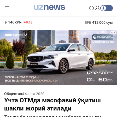
11 916 сум
28.92
13 749 сум
1 271 000 сум
32.19
МРОТ
146 сум
412 000 сум
-0.18
БРВ
Общество
4 марта 2020
Учта ОТМда масофавий ўқитиш
шакли жорий этилади