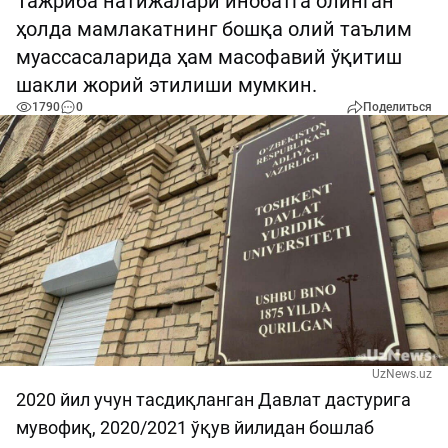
Тажриба натижалари инобатга олинган
ҳолда мамлакатнинг бошқа олий таълим
муассасаларида ҳам масофавий ўқитиш
шакли жорий этилиши мумкин.
1790
0
Поделиться
UzNews.uz
2020 йил учун тасдиқланган Давлат дастурига
мувофиқ, 2020/2021 ўқув йилидан бошлаб