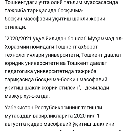
Тошкентдаги учта олий таълим муассасасида
тажриба тариқасида босқичма-
босқич масофавий ўқитиш шакли жорий
этилади.
"2020/2021 ўқув йилидан бошлаб Муҳаммад ал-
Хоразмий номидаги Тошкент ахборот
технологиялари университети, Тошкент давлат
юридик университети ва Тошкент давлат
педагогика университетида тажриба
тариқасида босқичма-босқич масофавий
ўқитиш шакли жорий этилсин", - дейилади
мазкур ҳужжатда.
Ўзбекистон Республикасининг тегишли
мутасадди вазирликларига 2020 йил 1
августга қадар масофавий ўқитиш шаклини