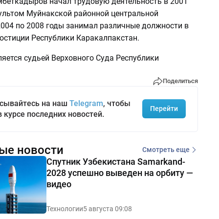
беткадыров начал трудовую деятельность в 2001
ультом Муйнакской районной центральной
2004 по 2008 годы занимал различные должности в
юстиции Республики Каракалпакстан.
ляется судьей Верховного Суда Республики
Поделиться
сывайтесь на наш
Telegram
, чтобы
Перейти
в курсе последних новостей.
ые новости
Смотреть еще
Спутник Узбекистана Samarkand-
2028 успешно выведен на орбиту —
видео
Технологии
5 августа 09:08