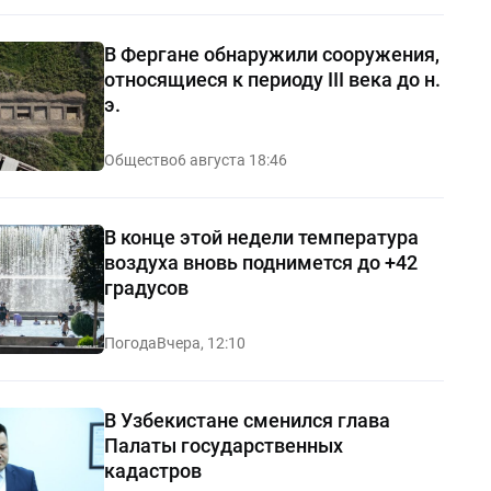
В Фергане обнаружили сооружения,
относящиеся к периоду III века до н.
э.
Общество
6 августа 18:46
В конце этой недели температура
воздуха вновь поднимется до +42
градусов
Погода
Вчера, 12:10
В Узбекистане сменился глава
Палаты государственных
кадастров