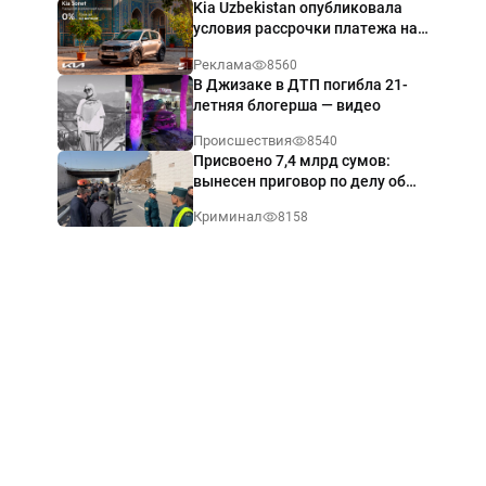
Kia Uzbekistan опубликовала
условия рассрочки платежа на
Kia Sonet со ставкой от 0%
Реклама
8560
годовых
В Джизаке в ДТП погибла 21-
летняя блогерша — видео
Происшествия
8540
Присвоено 7,4 млрд сумов:
вынесен приговор по делу об
обрушении путепровода в
Криминал
8158
Ташкенте