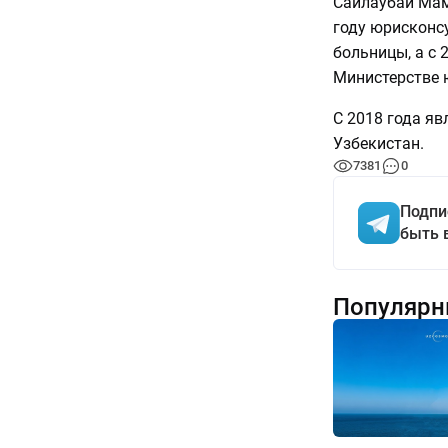
Сайлаубай Мам
году юрисконс
больницы, а с 
Министерстве 
С 2018 года яв
Узбекистан.
7381
0
Подпи
быть 
Популярн