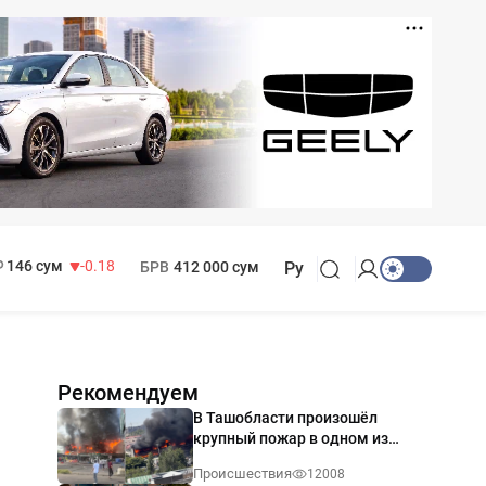
11 916 сум
28.92
13 749 сум
32.19
МРОТ
1 271 000 сум
146 сум
-0.18
БРВ
412 000 сум
Ру
Рекомендуем
В Ташобласти произошёл
крупный пожар в одном из
магазинов — видео
Происшествия
12008