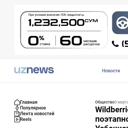
Новости
Главная
Общество
5 март
Wildberr
Популярное
Лента новостей
поэтапн
Reels