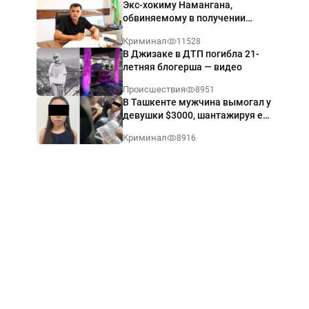
Экс-хокиму Намангана,
обвиняемому в получении
взятки $60 тыс., вынесли
Криминал
11528
приговор
В Джизаке в ДТП погибла 21-
летняя блогерша — видео
Происшествия
8951
В Ташкенте мужчина вымогал у
девушки $3000, шантажируя её
интимными фото — видео
Криминал
8916