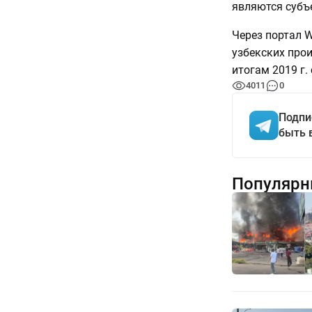
являются субъ
Через портал W
узбекских про
итогам 2019 г.
4011
0
Подпи
быть 
Популярн