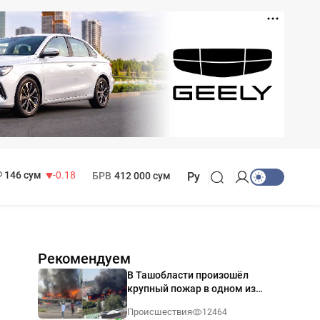
11 916 сум
28.92
13 749 сум
32.19
МРОТ
1 271 000 сум
146 сум
-0.18
БРВ
412 000 сум
Ру
Рекомендуем
В Ташобласти произошёл
крупный пожар в одном из
магазинов — видео
Происшествия
12464