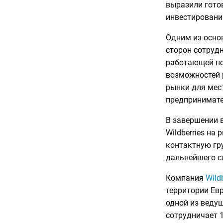
выразили гото
инвестировани
Одним из осно
сторон сотрудн
работающей по
возможностей 
рынки для мес
предпринимате
В завершении 
Wildberries на
контактную гру
дальнейшего с
Компания
Wildb
территории Ев
одной из ведущ
сотрудничает 1