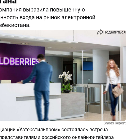
тана
компания выразила повышенную
нность входа на рынок электронной
збекистана.
Поделиться
Shoes Report
оциации «Узтекстильпром» состоялась встреча
 представителями российского онлайн-ритейлера