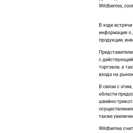
Wildberries, с
В ходе встреч
информация о 
продукции, ин
Представители 
с действующей 
торговли, а т
входа на рыно
В связи с этим
области предо
швейно-трикот
осуществления
также увеличе
Wildberries сч