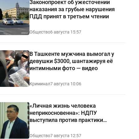
Законопроект об ужесточении
наказания за грубые нарушения
ПДД принят в третьем чтении
Общество
6 августа 15:57
В Ташкенте мужчина вымогал у
девушки $3000, шантажируя её
интимными фото — видео
Криминал
7 августа 10:06
«Личная жизнь человека
неприкосновенна»: НДПУ
выступила против практики
«позорных домов и махаллей»
Общество
7 августа 12:57