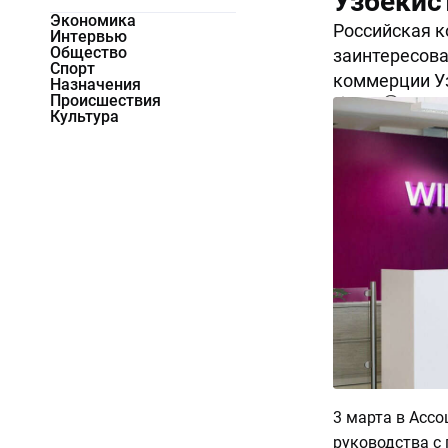
Узбекис
Экономика
Российская 
Интервью
Общество
заинтересова
Спорт
коммерции У
Назначения
Происшествия
4011
0
Культура
3 марта в Асс
руководства с