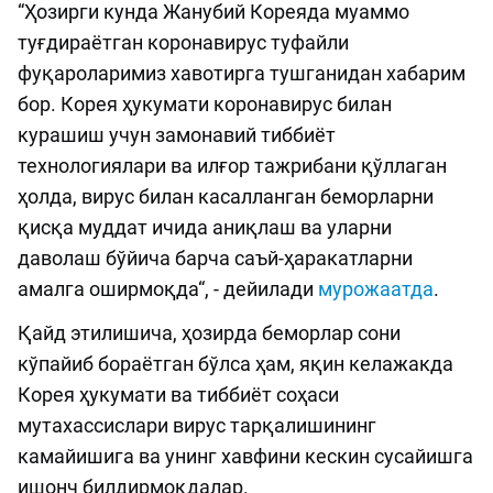
“Ҳозирги кунда Жанубий Кореяда муаммо
туғдираётган коронавирус туфайли
фуқароларимиз хавотирга тушганидан хабарим
бор. Корея ҳукумати коронавирус билан
курашиш учун замонавий тиббиёт
технологиялари ва илғор тажрибани қўллаган
ҳолда, вирус билан касалланган беморларни
қисқа муддат ичида аниқлаш ва уларни
даволаш бўйича барча саъй-ҳаракатларни
амалга оширмоқда“, - дейилади
мурожаатда
.
Қайд этилишича, ҳозирда беморлар сони
кўпайиб бораётган бўлса ҳам, яқин келажакда
Корея ҳукумати ва тиббиёт соҳаси
мутахассислари вирус тарқалишининг
камайишига ва унинг хавфини кескин сусайишга
ишонч билдирмоқдалар.