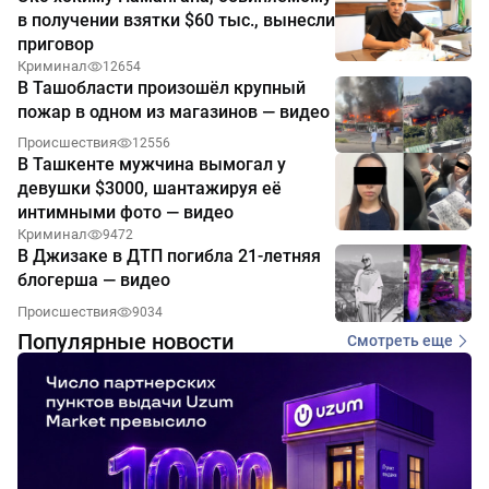
в получении взятки $60 тыс., вынесли
приговор
Криминал
12654
В Ташобласти произошёл крупный
пожар в одном из магазинов — видео
Происшествия
12556
В Ташкенте мужчина вымогал у
девушки $3000, шантажируя её
интимными фото — видео
Криминал
9472
В Джизаке в ДТП погибла 21-летняя
блогерша — видео
Происшествия
9034
Популярные новости
Смотреть еще