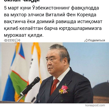
5 март куни Ўзбекистоннинг фавқулодда
ва мухтор элчиси Виталий Фен Кореяда
вақтинча ёки доимий равишда истиқомат
қилиб келаётган барча юртдошларимизга
мурожаат қилди.
2232
0
Поделиться
koreapost.com