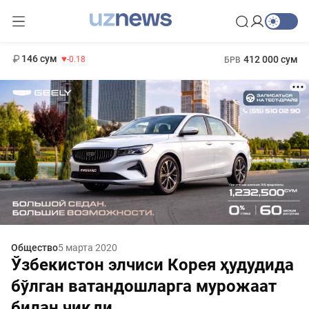
11 916 сум
28.92
13 749 сум
1 271 000 сум
32.19
МРОТ
146 сум
412 000 сум
-0.18
БРВ
Общество
5 марта 2020
Ўзбекистон элчиси Корея ҳудудида
бўлган ватандошларга мурожаат
билан чиқди