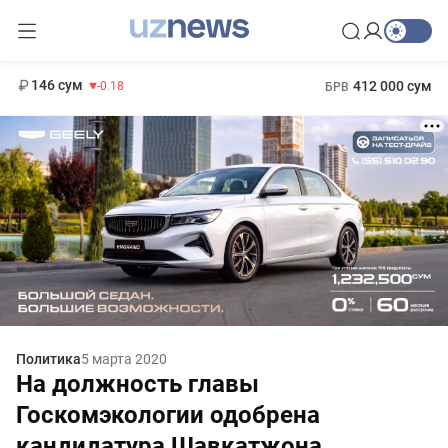
11 916 сум
28.92
13 749 сум
1 271 000 сум
32.19
МРОТ
146 сум
412 000 сум
-0.18
БРВ
Политика
5 марта 2020
На должность главы
Госкомэкологии одобрена
кандидатура Шавкатжона