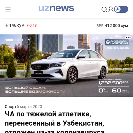
11 916 сум
28.92
13 749 сум
1 271 000 сум
32.19
МРОТ
146 сум
412 000 сум
-0.18
БРВ
Спорт
6 марта 2020
ЧА по тяжелой атлетике,
перенесенный в Узбекистан,
отложен из-за коронавируса