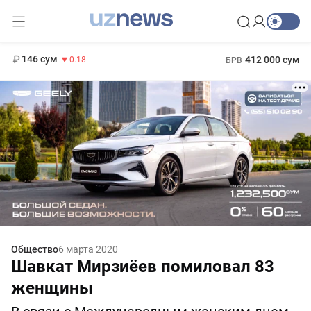
11 916 сум
28.92
13 749 сум
1 271 000 сум
32.19
МРОТ
146 сум
412 000 сум
-0.18
БРВ
Общество
6 марта 2020
Шавкат Мирзиёев помиловал 83
женщины