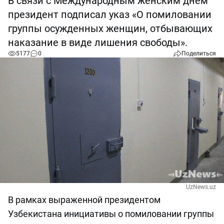
В связи с Международным женским днем
президент подписал указ «О помиловании
группы осужденных женщин, отбывающих
наказание в виде лишения свободы».
5177
0
Поделиться
UzNews.uz
В рамках выраженной президентом
Узбекистана инициативы о помиловании группы