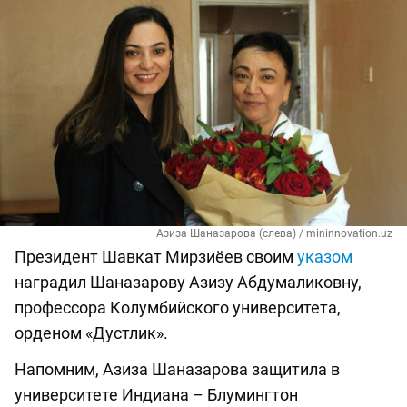
Азиза Шаназарова (слева) / mininnovation.uz
Президент Шавкат Мирзиёев своим
указом
наградил Шаназарову Азизу Абдумаликовну,
профессора Колумбийского университета,
орденом «Дустлик».
Напомним, Азиза Шаназарова защитила в
университете Индиана – Блумингтон