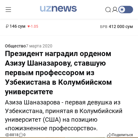
11 887 сум
-55.49
13 717 сум
1 271 000 сум
-25.83
МРОТ
146 сум
412 000 сум
-1.05
БРВ
Общество
7 марта 2020
Президент наградил орденом
Азизу Шаназарову, ставшую
первым профессором из
Узбекистана в Колумбийском
университете
Азиза Шаназарова - первая девушка из
Узбекистана, принятая в Колумбийский
университет (США) на позицию
«пожизненное профессорство».
8818
0
Поделиться