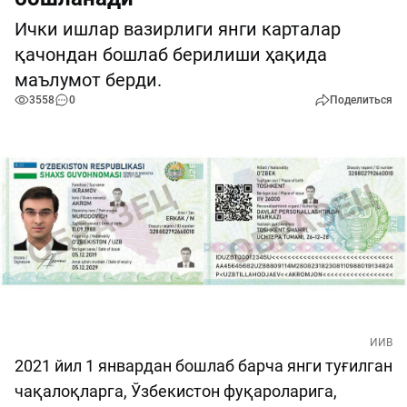
Ички ишлар вазирлиги янги карталар
қачондан бошлаб берилиши ҳақида
маълумот берди.
3558
0
Поделиться
ИИВ
2021 йил 1 январдан бошлаб барча янги туғилган
чақалоқларга, Ўзбекистон фуқароларига,