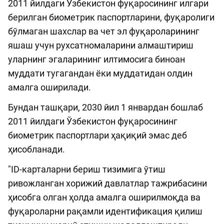
2011 йилдаги Ўзбекистон фуқаросининг илгари
берилган биометрик паспортларини, фуқаролиги
бўлмаган шахслар ва чет эл фуқароларининг
яшаш учун рухсатномаларини алмаштириш
уларнинг эгаларининг илтимосига биноан
муддати тугагандан ёки муддатидан олдин
амалга оширилади.
Бундан ташқари, 2030 йил 1 январдан бошлаб
2011 йилдаги Ўзбекистон фуқаросининг
биометрик паспортлари ҳақиқий эмас деб
ҳисобланади.
"ID-карталарни бериш тизимига ўтиш
ривожланган хорижий давлатлар тажрибасини
ҳисобга олган ҳолда амалга оширилмоқда ва
фуқароларни рақамли идентификация қилиш