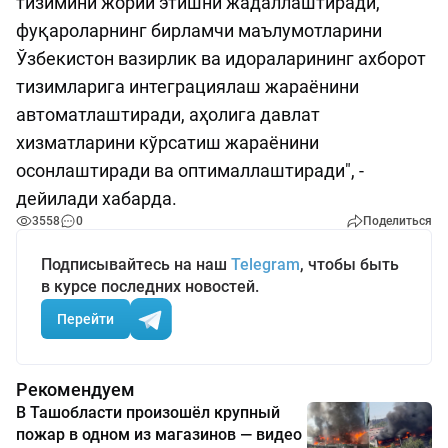
тизимини жорий этишни жадаллаштиради,
фуқароларнинг бирламчи маълумотларини
Ўзбекистон вазирлик ва идораларининг ахборот
тизимларига интеграциялаш жараёнини
автоматлаштиради, аҳолига давлат
хизматларини кўрсатиш жараёнини
осонлаштиради ва оптималлаштиради", -
дейилади хабарда.
3558
0
Поделиться
Подписывайтесь на наш
Telegram
, чтобы быть
в курсе последних новостей.
Перейти
Рекомендуем
В Ташобласти произошёл крупный
пожар в одном из магазинов — видео