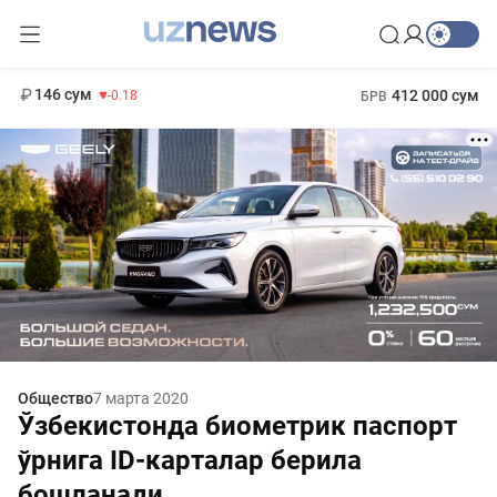
11 916 сум
28.92
13 749 сум
1 271 000 сум
32.19
МРОТ
146 сум
412 000 сум
-0.18
БРВ
Общество
7 марта 2020
Ўзбекистонда биометрик паспорт
ўрнига ID-карталар берила
бошланади