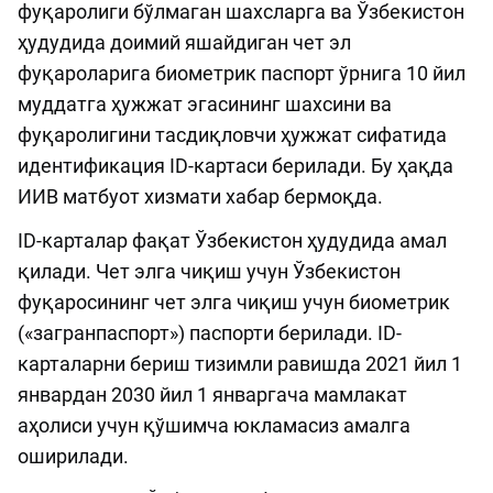
фуқаролиги бўлмаган шахсларга ва Ўзбекистон
ҳудудида доимий яшайдиган чет эл
фуқароларига биометрик паспорт ўрнига 10 йил
муддатга ҳужжат эгасининг шахсини ва
фуқаролигини тасдиқловчи ҳужжат сифатида
идентификация ID-картаси берилади. Бу ҳақда
ИИВ матбуот хизмати хабар бермоқда.
ID-карталар фақат Ўзбекистон ҳудудида амал
қилади. Чет элга чиқиш учун Ўзбекистон
фуқаросининг чет элга чиқиш учун биометрик
(«загранпаспорт») паспорти берилади. ID-
карталарни бериш тизимли равишда 2021 йил 1
январдан 2030 йил 1 январгача мамлакат
аҳолиси учун қўшимча юкламасиз амалга
оширилади.