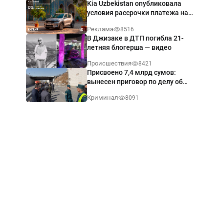
Kia Uzbekistan опубликовала
условия рассрочки платежа на
Kia Sonet со ставкой от 0%
Реклама
8516
годовых
В Джизаке в ДТП погибла 21-
летняя блогерша — видео
Происшествия
8421
Присвоено 7,4 млрд сумов:
вынесен приговор по делу об
обрушении путепровода в
Криминал
8091
Ташкенте