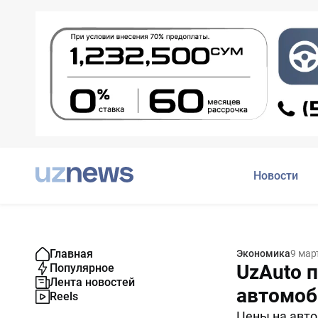
Новости
Главная
Экономика
9 мар
UzAuto 
Популярное
Лента новостей
автомоб
Reels
Цены на авто