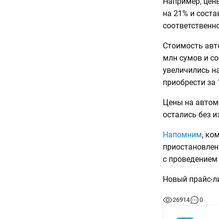
Например, цен
на 21% и соста
соответственно
Стоимость авто
млн сумов и со
увеличились на
приобрести за 
Цены на автомоб
остались без и
Напомним
, ко
приостановлен
с проведением
Новый прайс-ли
26914
0