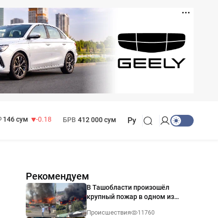
11 916 сум
28.92
13 749 сум
32.19
МРОТ
1 271 000 сум
146 сум
-0.18
БРВ
412 000 сум
Ру
Рекомендуем
В Ташобласти произошёл
крупный пожар в одном из
магазинов — видео
Происшествия
11760