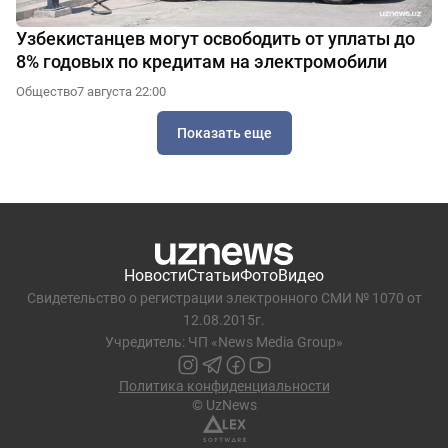
Узбекистанцев могут освободить от уплаты до
8% годовых по кредитам на электромобили
Общество
7 августа 22:00
Показать еще
Новости
Статьи
Фото
Видео
Свидетельство о регистрации электронного СМИ № 1070 от
12.08.2015г.
Учредитель: ЧП «News Media Group»
Политика конфиденциальности
© UzNews