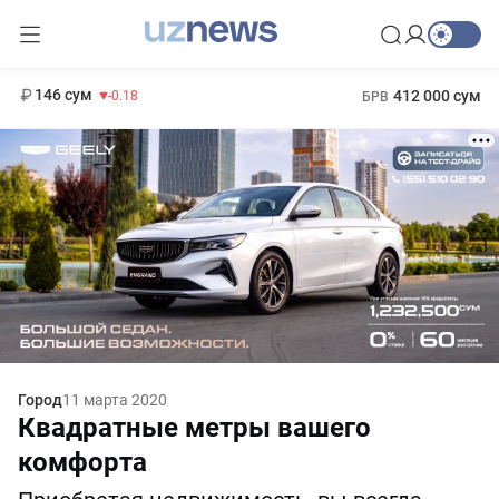
11 916 сум
28.92
13 749 сум
1 271 000 сум
32.19
МРОТ
146 сум
412 000 сум
-0.18
БРВ
Город
11 марта 2020
Квадратные метры вашего
комфорта