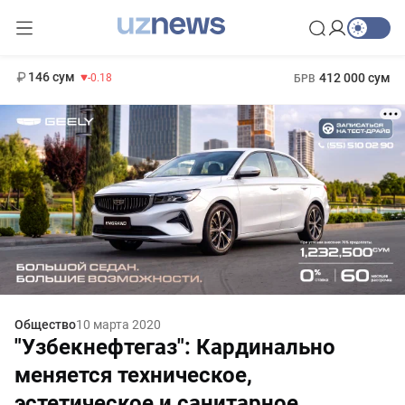
11 916 сум
28.92
13 749 сум
1 271 000 сум
32.19
МРОТ
146 сум
412 000 сум
-0.18
БРВ
Общество
10 марта 2020
"Узбекнефтегаз": Кардинально
меняется техническое,
эстетическое и санитарное