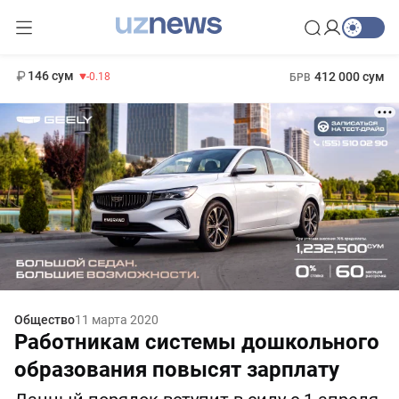
11 916 сум
28.92
13 749 сум
1 271 000 сум
32.19
МРОТ
146 сум
412 000 сум
-0.18
БРВ
Общество
11 марта 2020
Работникам системы дошкольного
образования повысят зарплату