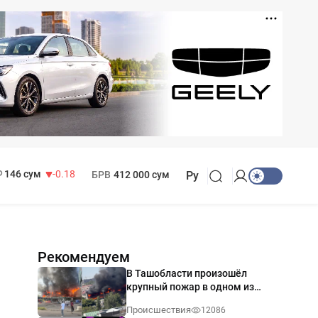
11 916 сум
28.92
13 749 сум
32.19
МРОТ
1 271 000 сум
146 сум
-0.18
БРВ
412 000 сум
Ру
Рекомендуем
В Ташобласти произошёл
крупный пожар в одном из
магазинов — видео
Происшествия
12086