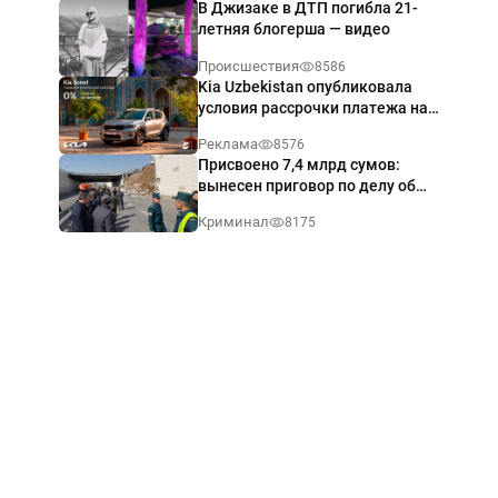
В Джизаке в ДТП погибла 21-
летняя блогерша — видео
Происшествия
8586
Kia Uzbekistan опубликовала
условия рассрочки платежа на
Kia Sonet со ставкой от 0%
Реклама
8576
годовых
Присвоено 7,4 млрд сумов:
вынесен приговор по делу об
обрушении путепровода в
Криминал
8175
Ташкенте