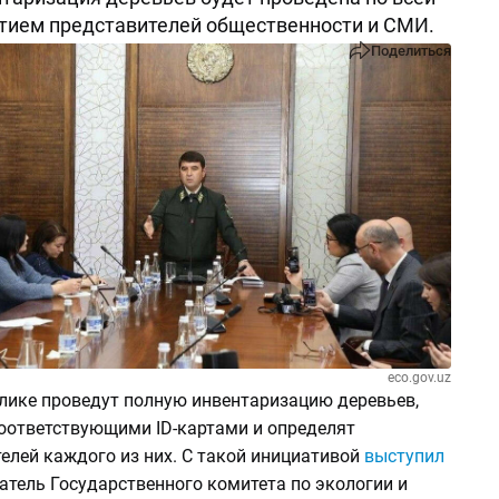
стием представителей общественности и СМИ.
Поделиться
eco.gov.uz
блике проведут полную инвентаризацию деревьев,
соответствующими ID-картами и определят
елей каждого из них. С такой инициативой
выступил
атель Государственного комитета по экологии и