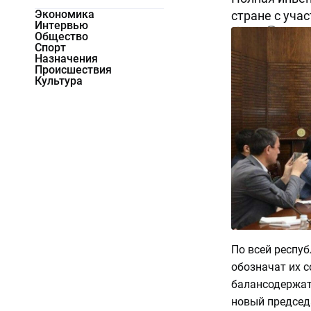
Экономика
стране с уча
Интервью
3433
0
Общество
Спорт
Назначения
Происшествия
Культура
По всей респу
обозначат их 
балансодержат
новый председ