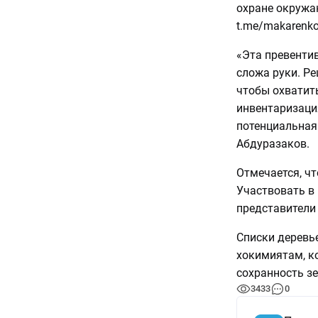
охране окружа
t.me/makarenko
«Эта превентив
сложа руки. Р
чтобы охватит
инвентаризация
потенциальная 
Абдуразаков.
Отмечается, чт
Участвовать в
представители
Списки деревь
хокимиятам, ко
сохранность зе
3433
0