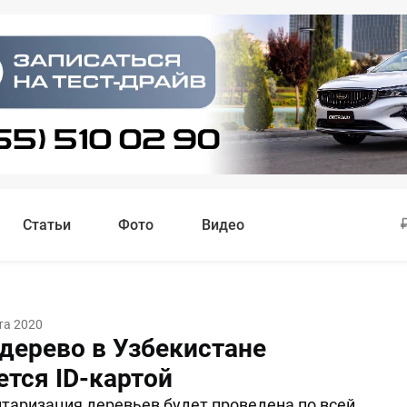
Статьи
Фото
Видео
та 2020
дерево в Узбекистане
ется ID-картой
таризация деревьев будет проведена по всей