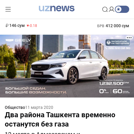
11 916 сум
28.92
13 749 сум
1 271 000 сум
32.19
МРОТ
146 сум
412 000 сум
-0.18
БРВ
Общество
11 марта 2020
Два района Ташкента временно
останутся без газа