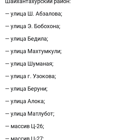
Шайхантахурский район:
— улица Ш. Абзалова;
— улица Э. Бобохона;
— улица Бедила;
— улица Махтумкули;
— улица Шуманая;
— улица г. Узокова;
— улица Беруни;
— улица Алока;
— улица Матлубот;
— массив Ц-26;
— массив Ц-27;