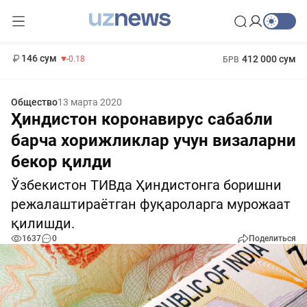
11 916 сум
28.92
13 749 сум
1 271 000 сум
32.19
МРОТ
146 сум
412 000 сум
-0.18
БРВ
Общество
13 марта 2020
Ҳиндистон коронавирус сабабли
барча хорижликлар учун визаларни
бекор қилди
Ўзбекистон ТИВда Ҳиндистонга боришни
режалаштираётган фуқароларга мурожаат
қилишди.
1637
0
Поделиться