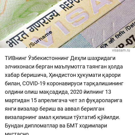
visasam.ru
ТИВнинг Ўзбекистоннинг Деҳли шаҳридаги
элчихонаси берган маълумотга таянган ҳолда
хабар беришича, Ҳиндистон ҳукумати қарори
билан, COVID-19 коронавируси тарқалишининг
олдини олиш мақсадида, 2020 йилнинг 13
мартидан 15 апрелигача чет эл фуқароларига
янги визалар бериш ва аввал берилган
визаларнинг амал қилиши тўхтатиб қўйилди.
Бундан дипломатлар ва БМТ ходимлари
мустасно.