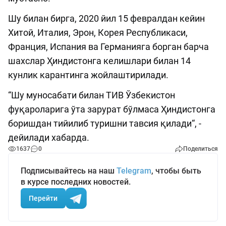
Шу билан бирга, 2020 йил 15 февралдан кейин
Хитой, Италия, Эрон, Корея Республикаси,
Франция, Испания ва Германияга борган барча
шахслар Ҳиндистонга келишлари билан 14
кунлик карантинга жойлаштирилади.
“Шу муносабати билан ТИВ Ўзбекистон
фуқароларига ўта зарурат бўлмаса Ҳиндистонга
боришдан тийилиб туришни тавсия қилади“, -
дейилади хабарда.
1637
0
Поделиться
Подписывайтесь на наш
Telegram
, чтобы быть
в курсе последних новостей.
Перейти