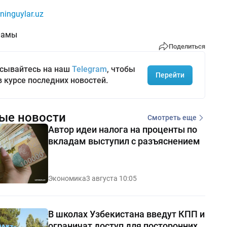
ninguylar.uz
ламы
Поделиться
сывайтесь на наш
Telegram
, чтобы
Перейти
в курсе последних новостей.
ые новости
Смотреть еще
Автор идеи налога на проценты по
вкладам выступил с разъяснением
Экономика
3 августа 10:05
В школах Узбекистана введут КПП и
ограничат доступ для посторонних