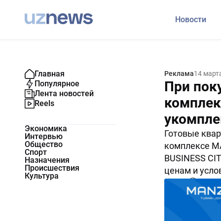
Новости
Главная
Реклама
14 март
При пок
Популярное
Лента новостей
комплек
Reels
укомпле
Экономика
Готовые ква
Интервью
Общество
комплексе M
Спорт
BUSINESS CI
Назначения
Происшествия
ценам и усло
Культура
4320
0