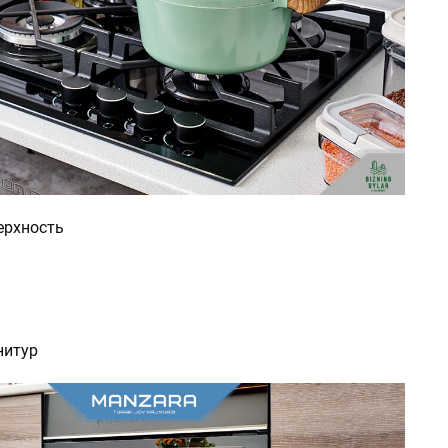
ерхность
нитур