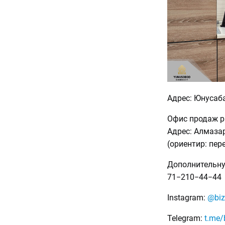
Адрес: Юнусаба
Офис продаж ра
Адрес: Алмазар
(ориентир: пер
Дополнительну
71−210−44−44
Instagram:
@biz
Telegram:
t.me/