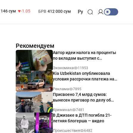
13 717 сум
-25.83
МРОТ
1 271 000 сум
146 сум
-1.05
БРВ
412 000 сум
Ру
Рекомендуем
Автор идеи налога на проценты
по вкладам выступил с
разъяснением
Экономика
11953
Kia Uzbekistan опубликовала
условия рассрочки платежа на
Kia Sonet со ставкой от 0%
Реклама
7895
годовых
Присвоено 7,4 млрд сумов:
вынесен приговор по делу об
обрушении путепровода в
Криминал
7481
Ташкенте
В Джизаке в ДТП погибла 21-
летняя блогерша — видео
Происшествия
6482