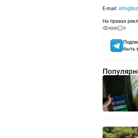
E-mail:
info@biz
На правах рек
4320
0
Подпи
быть 
Популярн