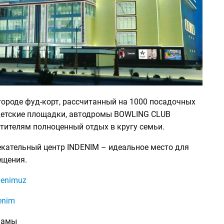
городе фуд-корт, рассчитанный на 1000 посадочных
 детские площадки, автодромы BOWLING CLUB
тителям полноценный отдых в кругу семьи.
екательный центр INDENIM – идеальное место для
ещения.
enimuz
enim
ламы