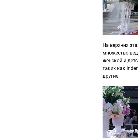
На верхних эт
множество вед
женской и дет
таких как indeni
другие.