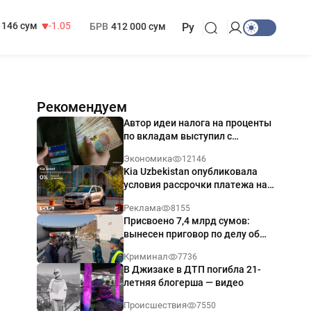
13 717 сум
-25.83
МРОТ
1 271 000 сум
146 сум
-1.05
БРВ
412 000 сум
Ру
Рекомендуем
Автор идеи налога на проценты
по вкладам выступил с
разъяснением
Экономика
12146
Kia Uzbekistan опубликовала
условия рассрочки платежа на
Kia Sonet со ставкой от 0%
Реклама
8155
годовых
Присвоено 7,4 млрд сумов:
вынесен приговор по делу об
обрушении путепровода в
Криминал
7736
Ташкенте
В Джизаке в ДТП погибла 21-
летняя блогерша — видео
Происшествия
7550