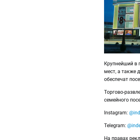
Крупнейший в 
мест, а также
обеспечат посе
Торгово-развл
семейного пос
Instagram:
@ind
Telegram:
@ind
На правах рек