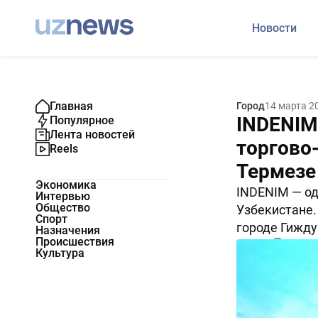
Новости
Главная
Город
14 марта 2
INDENIM
Популярное
Лента новостей
торгово
Reels
Термезе
Экономика
INDENIM — од
Интервью
Общество
Узбекистане.
Спорт
городе Гижду
Назначения
Происшествия
7927
0
Культура