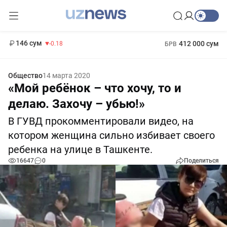
11 916 сум
28.92
13 749 сум
1 271 000 сум
32.19
МРОТ
146 сум
412 000 сум
-0.18
БРВ
Общество
14 марта 2020
«Мой ребёнок – что хочу, то и
делаю. Захочу – убью!»
В ГУВД прокомментировали видео, на
котором женщина сильно избивает своего
ребенка на улице в Ташкенте.
16647
0
Поделиться