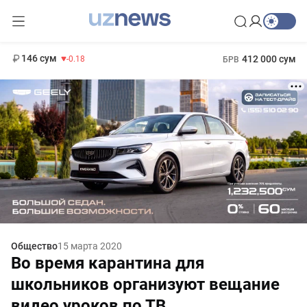
11 916 сум
28.92
13 749 сум
1 271 000 сум
32.19
МРОТ
146 сум
412 000 сум
-0.18
БРВ
Общество
15 марта 2020
Во время карантина для
школьников организуют вещание
видео уроков по ТВ