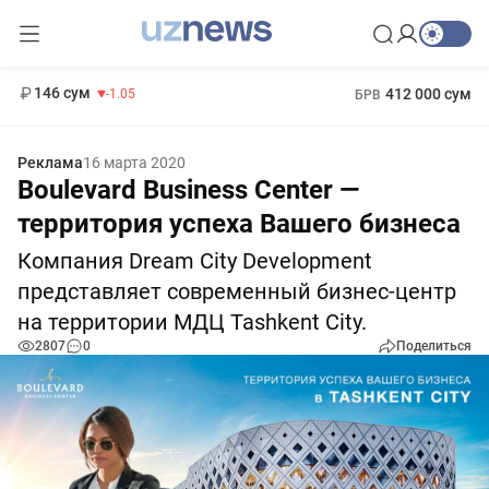
11 887 сум
-55.49
13 717 сум
1 271 000 сум
-25.83
МРОТ
146 сум
412 000 сум
-1.05
БРВ
Реклама
16 марта 2020
Boulevard Business Center —
территория успеха Вашего бизнеса
Компания Dream City Development
представляет современный бизнес-центр
на территории МДЦ Tashkent City.
2807
0
Поделиться