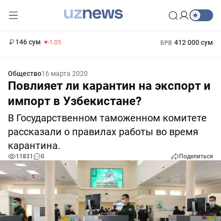
11 887 сум
-55.49
13 717 сум
1 271 000 сум
-25.83
МРОТ
146 сум
412 000 сум
-1.05
БРВ
Общество
16 марта 2020
Повлияет ли карантин на экспорт и
импорт в Узбекистане?
В Государственном таможенном комитете
рассказали о правилах работы во время
карантина.
11831
0
Поделиться