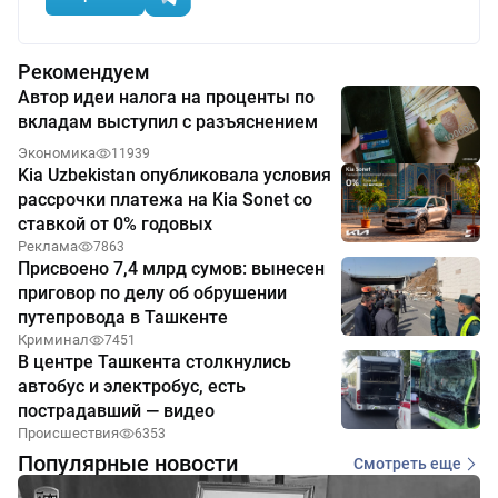
Рекомендуем
Автор идеи налога на проценты по
вкладам выступил с разъяснением
Экономика
11939
Kia Uzbekistan опубликовала условия
рассрочки платежа на Kia Sonet со
ставкой от 0% годовых
Реклама
7863
Присвоено 7,4 млрд сумов: вынесен
приговор по делу об обрушении
путепровода в Ташкенте
Криминал
7451
В центре Ташкента столкнулись
автобус и электробус, есть
пострадавший — видео
Происшествия
6353
Популярные новости
Смотреть еще