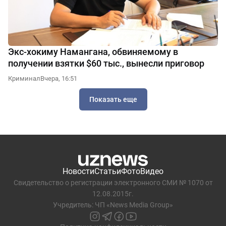
Экс-хокиму Намангана, обвиняемому в
получении взятки $60 тыс., вынесли приговор
Криминал
Вчера, 16:51
Показать еще
Новости
Статьи
Фото
Видео
Свидетельство о регистрации электронного СМИ № 1070 от
12.08.2015г.
Учредитель: ЧП «News Media Group»