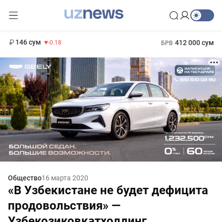
11 916 сум
28.92
13 749 сум
1 271 000 сум
32.19
МРОТ
146 сум
412 000 сум
-0.18
БРВ
Общество
16 марта 2020
«В Узбекистане не будет дефицита
продовольствия» —
Узбекозиковкатхолдинг