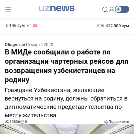
11 887 сум
-55.49
13 717 сум
1 271 000 сум
-25.83
МРОТ
146 сум
412 000 сум
-1.05
БРВ
Общество
16 марта 2020
В МИДе сообщили о работе по
организации чартерных рейсов для
возвращения узбекистанцев на
родину
Граждане Узбекистана, желающие
вернуться на родину, должны обратиться в
дипломатические представительства по
месту жительства.
10836
0
Поделиться