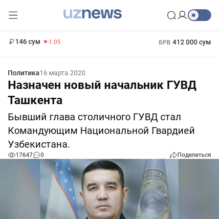
11 887 сум
-55.49
13 717 сум
1 271 000 сум
-25.83
МРОТ
146 сум
412 000 сум
-1.05
БРВ
Политика
16 марта 2020
Назначен новый начальник ГУВД
Ташкента
Бывший глава столичного ГУВД стал
Командующим Национальной Гвардией
Узбекистана.
17647
0
Поделиться