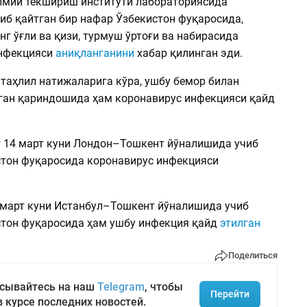
лмий текшириш институти лабораториясида
иб қайтган бир нафар Ўзбекистон фуқаросида,
нг ўғли ва қизи, турмуш ўртоғи ва набирасида
инфекцияси
аниқланганини
хабар қилинган эди.
 таҳлил натижаларига кўра, ушбу бемор билан
ган қариндошида ҳам коронавирус инфекцияси қайд
 14 март куни Лондон–Тошкент йўналишида учиб
стон фуқаросида коронавирус инфекцияси
 март куни Истанбул–Тошкент йўналишида учиб
стон фуқаросида ҳам ушбу инфекция қайд
этилган
Поделиться
сывайтесь на наш
Telegram
, чтобы
Перейти
в курсе последних новостей.