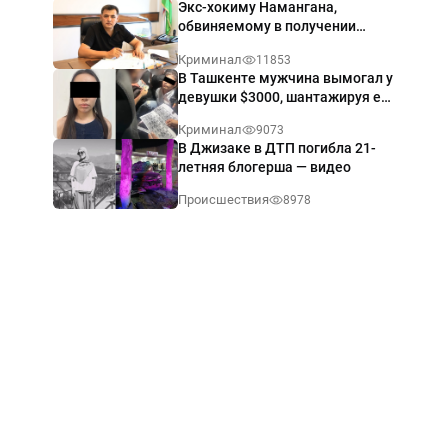
Экс-хокиму Намангана,
обвиняемому в получении
взятки $60 тыс., вынесли
Криминал
11853
приговор
В Ташкенте мужчина вымогал у
девушки $3000, шантажируя её
интимными фото — видео
Криминал
9073
В Джизаке в ДТП погибла 21-
летняя блогерша — видео
Происшествия
8978