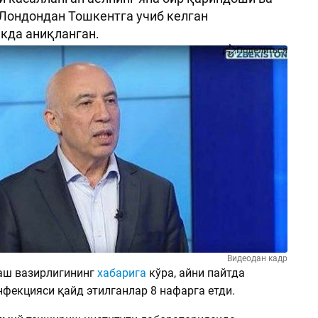
 Лондондан Тошкентга учиб келган
кда аниқланган.
Поделиться
Видеодан кадр
аш вазирлигининг
хабарига
кўра, айни пайтда
нфекцияси қайд этилганлар 8 нафарга етди.