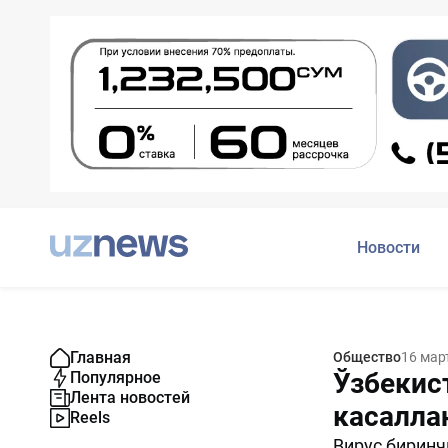
Новости
Главная
Общество
16 мар
Ўзбекис
Популярное
Лента новостей
касалла
Reels
Вирус биринч