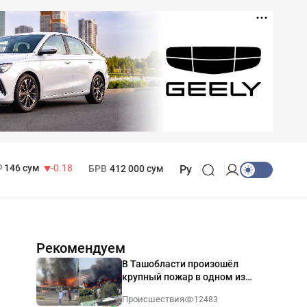
11 916 сум
28.92
13 749 сум
32.19
МРОТ
1 271 000 сум
146 сум
-0.18
БРВ
412 000 сум
Ру
Рекомендуем
В Ташобласти произошёл
крупный пожар в одном из
магазинов — видео
Происшествия
12483