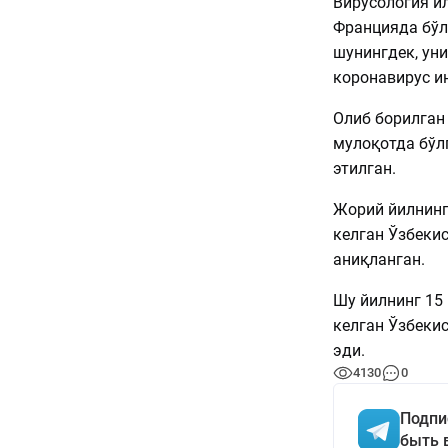
Вирусология и
Францияда бўл
шунингдек, уни
коронавирус 
Олиб борилган
мулоқотда бўл
этилган.
Жорий йилнинг
келган Ўзбеки
аниқланган.
Шу йилнинг 15
келган Ўзбеки
эди.
4130
0
Подпи
быть 