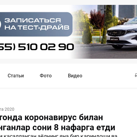
Статьи
Фото
Видео
та 2020
тонда коронавирус билан
нганлар сони 8 нафарга етди
и касалланган аёлнинг яна бир қариндоши ва