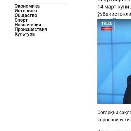
Экономика
14 март куни
Интервью
ўзбекистонли
Общество
Спорт
4130
0
Назначения
Происшествия
Культура
Соғлиқни сақл
коронавирус и