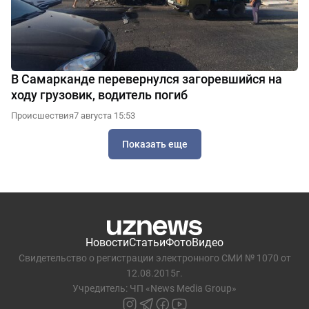
В Самарканде перевернулся загоревшийся на
ходу грузовик, водитель погиб
Происшествия
7 августа 15:53
Показать еще
Новости
Статьи
Фото
Видео
Свидетельство о регистрации электронного СМИ № 1070 от
12.08.2015г.
Учредитель: ЧП «News Media Group»