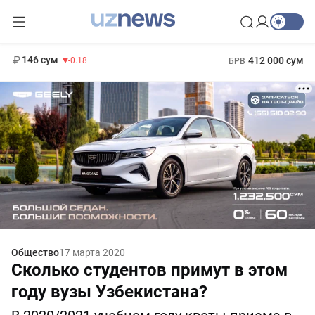
11 916 сум
28.92
13 749 сум
1 271 000 сум
32.19
МРОТ
146 сум
412 000 сум
-0.18
БРВ
Общество
17 марта 2020
Сколько студентов примут в этом
году вузы Узбекистана?