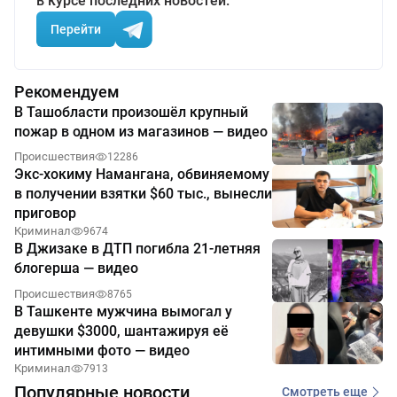
в курсе последних новостей.
Перейти
Рекомендуем
В Ташобласти произошёл крупный
пожар в одном из магазинов — видео
Происшествия
12286
Экс-хокиму Намангана, обвиняемому
в получении взятки $60 тыс., вынесли
приговор
Криминал
9674
В Джизаке в ДТП погибла 21-летняя
блогерша — видео
Происшествия
8765
В Ташкенте мужчина вымогал у
девушки $3000, шантажируя её
интимными фото — видео
Криминал
7913
Популярные новости
Смотреть еще