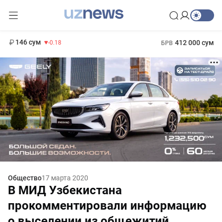
11 916 сум
28.92
13 749 сум
1 271 000 сум
32.19
МРОТ
146 сум
412 000 сум
-0.18
БРВ
Общество
17 марта 2020
В МИД Узбекистана
прокомментировали информацию
о выселении из общежитий