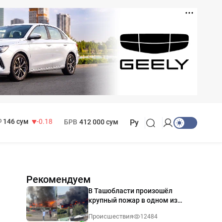
11 916 сум
28.92
13 749 сум
32.19
МРОТ
1 271 000 сум
146 сум
-0.18
БРВ
412 000 сум
Ру
Рекомендуем
В Ташобласти произошёл
крупный пожар в одном из
магазинов — видео
Происшествия
12484