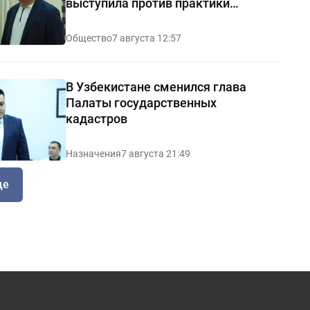
выступила против практики
«позорных домов и махаллей»
Общество
7 августа 12:57
В Узбекистане сменился глава
Палаты государственных
кадастров
Назначения
7 августа 21:49
ще