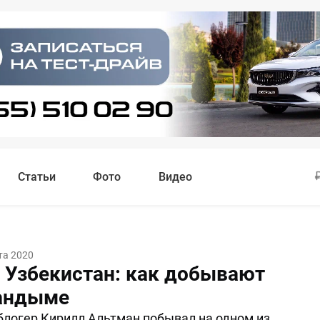
Статьи
Фото
Видео
та 2020
Узбекистан: как добывают
Кандыме
логер Кирилл Альтман побывал на одном из