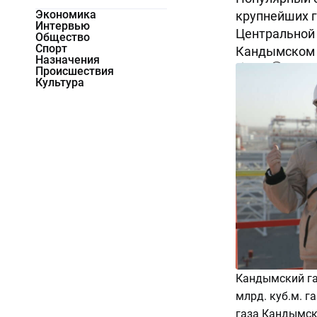
Экономика
крупнейших 
Интервью
Центральной 
Общество
Спорт
Кандымском 
Назначения
6252
0
Происшествия
Культура
Кандымский г
млрд. куб.м. г
газа Кандымск