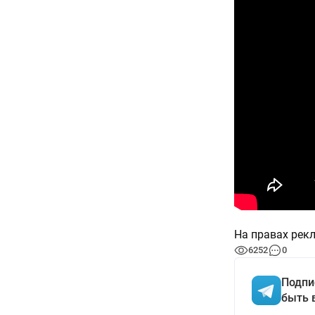
На правах рек
6252
0
Подпи
быть 