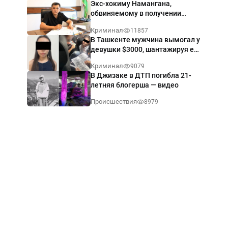
Экс-хокиму Намангана,
обвиняемому в получении
взятки $60 тыс., вынесли
Криминал
11857
приговор
В Ташкенте мужчина вымогал у
девушки $3000, шантажируя её
интимными фото — видео
Криминал
9079
В Джизаке в ДТП погибла 21-
летняя блогерша — видео
Происшествия
8979