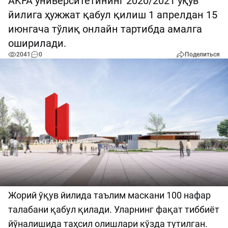
AKFA университетининг 2020/2021 ўқув
йилига ҳужжат қабул қилиш 1 апрелдан 15
июнгача тўлиқ онлайн тартибда амалга
оширилади.
2041
0
Поделиться
Жорий ўқув йилида таълим маскани 100 нафар
талабани қабул қилади. Уларнинг фақат тиббиёт
йўналишида таҳсил олишлари кўзда тутилган.