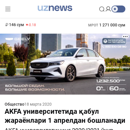
11 916 сум
28.92
13 749 сум
412 000 сум
32.19
БРВ
146 сум
1 271 000 сум
-0.18
МРОТ
Общество
18 марта 2020
AKFA университетида қабул
жараёнлари 1 апрелдан бошланади