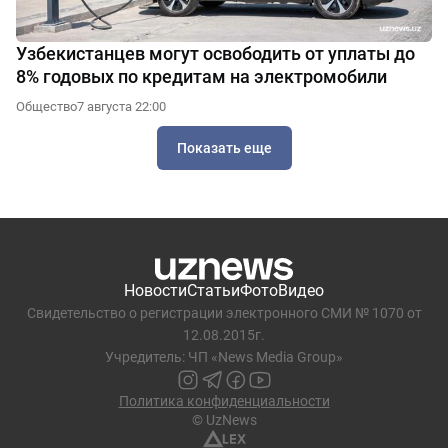
Узбекистанцев могут освободить от уплаты до
8% годовых по кредитам на электромобили
Общество
7 августа 22:00
Показать еще
Новости
Статьи
Фото
Видео
Свидетельство о регистрации электронного СМИ № 1070 от
12.08.2015г.
Учредитель: ЧП «News Media Group»
Политика конфиденциальности
© UzNews