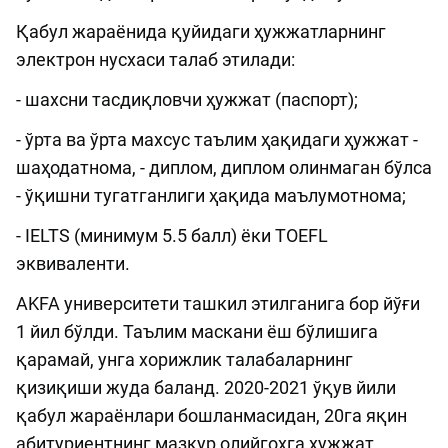
Қабул жараёнида қуйидаги ҳужжатларнинг
электрон нусхаси талаб этилади:
- шахсни тасдиқловчи ҳужжат (паспорт);
- ўрта ва ўрта махсус таълим ҳақидаги ҳужжат -
шаҳодатнома, - диплом, диплом олинмаган бўлса
- ўқишни тугатганлиги ҳақида маълумотнома;
- IELTS (минимум 5.5 балл) ёки TOEFL
эквиваленти.
AKFA университети ташкил этилганига бор йўғи
1 йил бўлди. Таълим маскани ёш бўлишига
қарамай, унга хорижлик талабаларнинг
қизиқиши жуда баланд. 2020-2021 ўқув йили
қабул жараёнлари бошланмасидан, 20га яқин
абитуриентнинг мазкур олийгоҳга ҳужжат