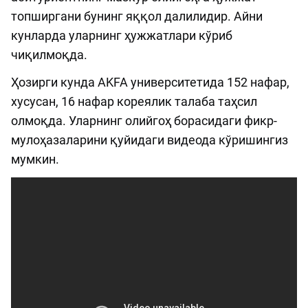
топширгани бунинг яққол далилидир. Айни
кунларда уларнинг ҳужжатлари кўриб
чиқилмоқда.
Ҳозирги кунда AKFA университетида 152 нафар,
хусусан, 16 нафар кореялик талаба таҳсил
олмоқда. Уларнинг олийгоҳ борасидаги фикр-
мулоҳазаларини қуйидаги видеода кўришингиз
мумкин.