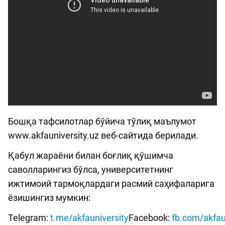
Бошқа тафсилотлар бўйича тўлиқ маълумот
www.akfauniversity.uz веб-сайтида берилади.
Қабул жараёни билан боғлиқ қўшимча
саволларингиз бўлса, университетнинг
ижтимоий тармоқлардаги расмий саҳифаларига
ёзишингиз мумкин:
Telegram:
t.me/akfauniversity
Facebook:
fb.com/akfau