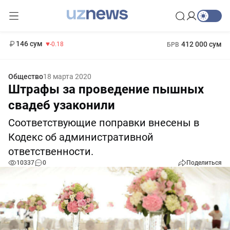
11 916 сум
28.92
13 749 сум
1 271 000 сум
32.19
МРОТ
146 сум
412 000 сум
-0.18
БРВ
Общество
18 марта 2020
Штрафы за проведение пышных
свадеб узаконили
Соответствующие поправки внесены в
Кодекс об административной
ответственности.
10337
0
Поделиться