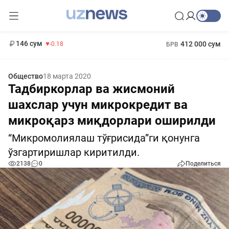
11 916 сум
28.92
13 749 сум
1 271 000 сум
32.19
МРОТ
146 сум
412 000 сум
-0.18
БРВ
Общество
18 марта 2020
Тадбиркорлар ва жисмоний
шахслар учун микрокредит ва
микроқарз миқдорлари оширилди
“Микромолиялаш тўғрисида”ги қонунга
ўзгартиришлар киритилди.
2138
0
Поделиться