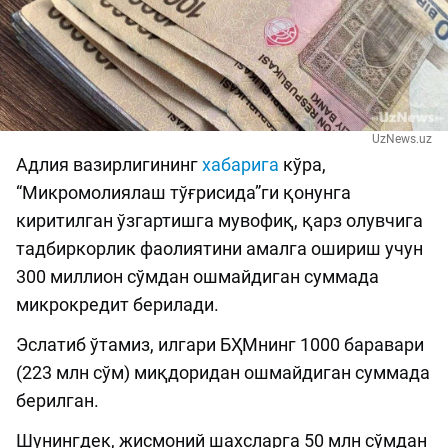
UzNews.uz
Адлия вазирлигининг
хабарига
кўра,
“Микромолиялаш тўғрисида”ги қонунга
киритилган ўзгартишга мувофиқ, қарз олувчига
тадбиркорлик фаолиятини амалга ошириш учун
300 миллион сўмдан ошмайдиган суммада
микрокредит берилади.
Эслатиб ўтамиз, илгари БҲМнинг 1000 баравари
(223 млн сўм) миқдоридан ошмайдиган суммада
берилган.
Шунингдек, жисмоний шахсларга 50 млн сўмдан