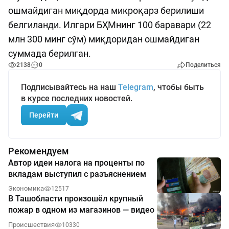
ошмайдиган миқдорда микроқарз берилиши
белгиланди. Илгари БҲМнинг 100 баравари (22
млн 300 минг сўм) миқдоридан ошмайдиган
суммада берилган.
2138
0
Поделиться
Подписывайтесь на наш
Telegram
, чтобы быть
в курсе последних новостей.
Перейти
Рекомендуем
Автор идеи налога на проценты по
вкладам выступил с разъяснением
Экономика
12517
В Ташобласти произошёл крупный
пожар в одном из магазинов — видео
Происшествия
10330